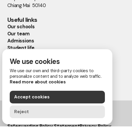
Chiang Mai 50140
Useful links
Our schools
Our team
Admissions
Student life
Activites
We use cookies
Faculty and staff
Alumni
We use our own and third-party cookies to
personalize content and to analyze web traffic.
Read more about cookies
Accept cookies
Reject
Copyright © • Ambassador Education Group
Safeguarding Policy Statement
Privacy Policy